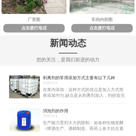
厂景图
车间内部图
点击拨打电话
点击拨打电话
新闻动态
——
您的关注，是我们前进的动力
剥离剂的常用添加方式主要有以下几种
2020/5/14
在浆内添加：这种方式的优点是加入方式简
单添加均匀;缺点是从剥离剂加入，到抄造完
这釜浆，需要一定的时间，剥离剂的粒子粒
径、迁移能力都在变化，会使剥离性能发生
消泡剂的作用
变化
2020/5/14
生产能力受到大大的限制：如各种生物发酵
（啤酒生产、酒精制造、医药上各大抗生素
的生产……）中各种发酵罐反应釜蒸煮罐等