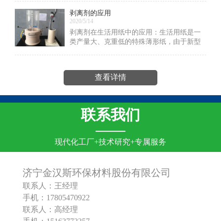
设备，为了防止泡沫的出现，防止漫溢损
剥离剂的应用
失，投料系数要大打折扣，有时达不到30%
2020/5/14
剥离剂在生活用纸中的应用：生活用纸是一
类产量大、克重低的特殊薄形纸，由于新型
纸机抄造速度非常快，所以要获得理想的剥
离效果，许多企业选用矿物油或植 物油乳
液，与粘合剂一并使用能起到起皱和有效的
查看详情
剥离效果
联系我们
——
现代化工厂+技术研究+专属服务
济宁金汉斯环保材料股份有限公司
联系人：王经理
手机：17805470922
联系人：高经理