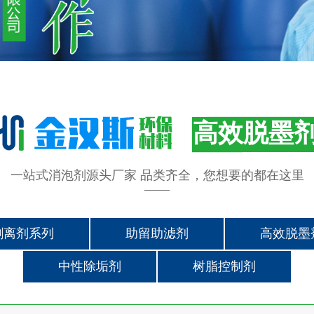
高效脱墨
一站式消泡剂源头厂家 品类齐全，您想要的都在这里
——
剥离剂系列
助留助滤剂
高效脱墨
中性除垢剂
树脂控制剂